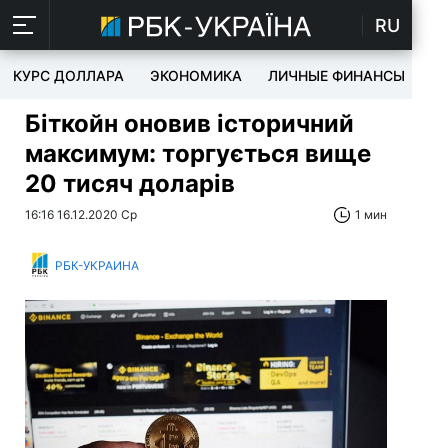
RU
КУРС ДОЛЛАРА
ЭКОНОМИКА
ЛИЧНЫЕ ФИНАНСЫ
T
Біткойн оновив історичний
максимум: торгується вище
20 тисяч доларів
16:16 16.12.2020 Ср
1 мин
РБК-УКРАИНА