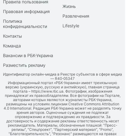
Правила пользования
Жизнь
Правовая информация
Развлечения
Политика
Lifestyle
конфиденциальности
Контакты
Команда
Вакансии в РБК-Украина
Разместить рекламу
Идентификатор онлайн-медиа в Реестре субъектов в сфере медиа
— R40-05347
Информационный портал «РБК-Украина» имеет трехязычную
версию (украинскую, русскую и английскую), главная страница
портала –
https://www.rbc.ua
. Фотографии, изображения
принадлежат их правообладателям. Все фотографии на Портале,
авторами которых являются журналисты РБК-Украина,
размещены на условиях лицензии Creative Commons Attribution
4.0 International. Редакция РБК-Украина может не разделять точку
зрения авторов. Оценочные суждения не подлежат
опровержению и подтверждению их правдивости. За
достоверность и содержание рекламы ответственность несет
рекламодатель. Материалы, обозначенные плашкой: "Пресс-
релизы", "Спецпроект", "Партнерский материал", "Promo",
"Благотворительность", "Резонанс" размещаются на правах