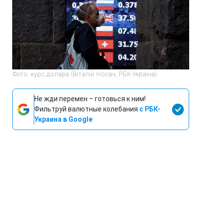
Фото: курс долара (Віталій Носач, РБК-Україна)
Не жди перемен – готовься к ним!
Фильтруй валютные колебания
с РБК-
Украина в Google