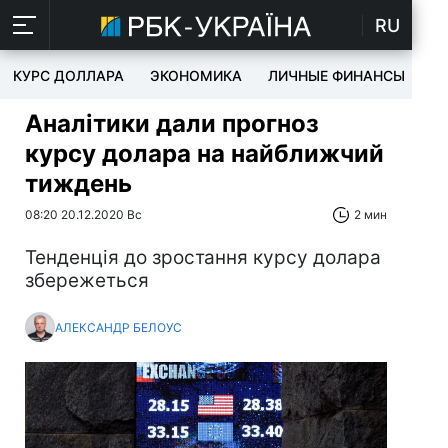
RU
КУРС ДОЛЛАРА
ЭКОНОМИКА
ЛИЧНЫЕ ФИНАНСЫ
T
Аналітики дали прогноз
курсу долара на найближчий
тиждень
08:20 20.12.2020 Вс
2 мин
Тенденція до зростання курсу долара
збережеться
АЛЕКСАНДР БЕЛОУС