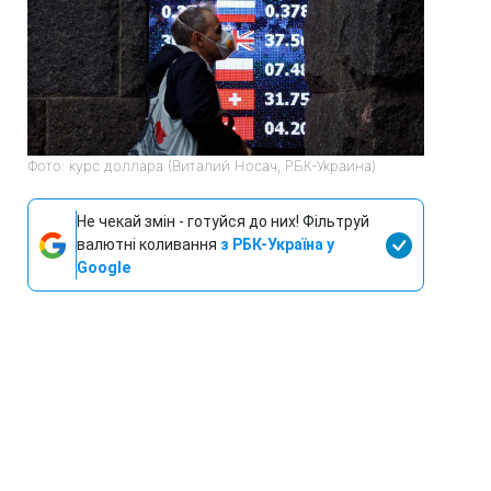
Фото: курс доллара (Виталий Носач, РБК-Украина)
Не чекай змін - готуйся до них! Фільтруй
валютні коливання
з РБК-Україна у
Google