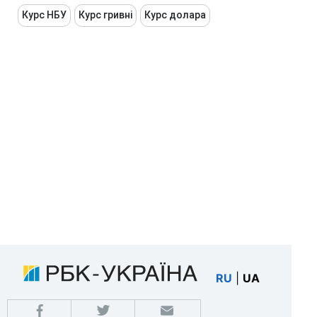
Курс НБУ
Курс гривні
Курс долара
RU
|
UA