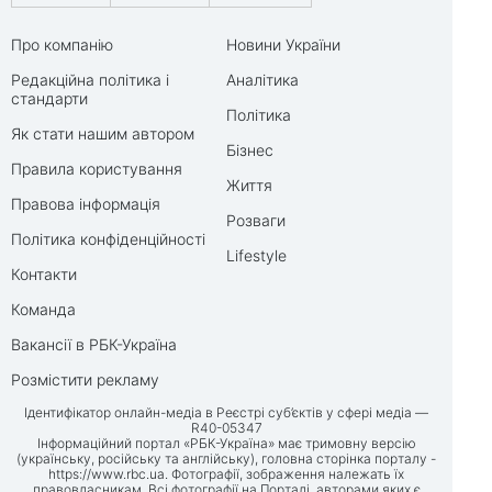
Про компанію
Новини України
Редакційна політика і
Аналітика
стандарти
Політика
Як стати нашим автором
Бізнес
Правила користування
Життя
Правова інформація
Розваги
Політика конфіденційності
Lifestyle
Контакти
Команда
Вакансії в РБК-Україна
Розмістити рекламу
Ідентифікатор онлайн-медіа в Реєстрі суб’єктів у сфері медіа —
R40-05347
Інформаційний портал «РБК-Україна» має тримовну версію
(українську, російську та англійську), головна сторінка порталу -
https://www.rbc.ua
. Фотографії, зображення належать їх
правовласникам. Всі фотографії на Порталі, авторами яких є