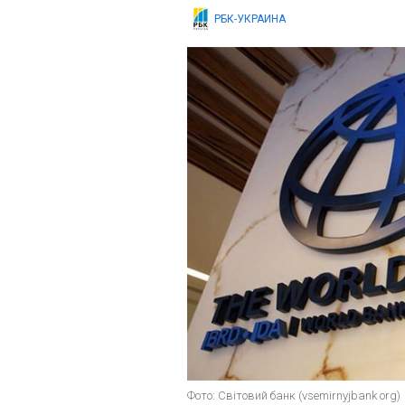
РБК-УКРАИНА
Фото: Світовий банк (vsemirnyjbank org)