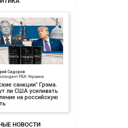
ИТИКА
рий Сидоров
спондент РБК-Украина
ские санкции" Грэма.
ут ли США усиливать
ление на российскую
ть
НЫЕ НОВОСТИ