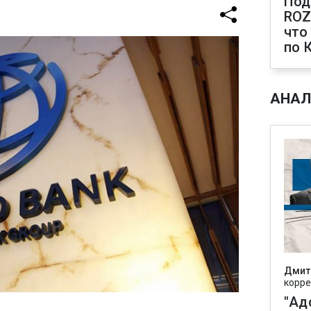
Под
ROZ
что
по 
АНАЛ
Дмит
корре
"Ад