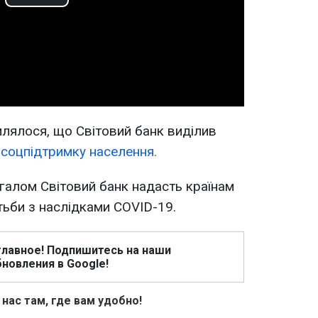
Play
Video
лялося, що Світовий банк виділив
 соцпідтримку населення.
галом Світовий банк надасть країнам
ьби з наслідками COVID-19.
главное! Подпишитесь на наши
новления в Google!
 нас там, где вам удобно!