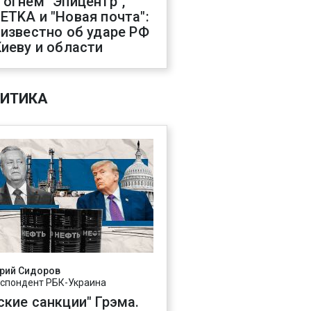
 огнем "Эпицентр",
ETKA и "Новая почта":
 известно об ударе РФ
Киеву и области
ИТИКА
рий Сидоров
спондент РБК-Украина
ские санкции" Грэма.