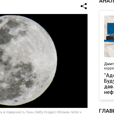
АНАЛ
Дмит
корре
"Ад
Буд
дав
неф
ГЛАВ
сь в поверхность Луны (Getty Images) Обломок летел к