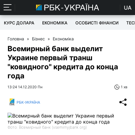
UA
КУРС ДОЛАРА
ЕКОНОМІКА
ОСОБИСТІ ФІНАНСИ
TEC
Головна
»
Бізнес
»
Економіка
Всемирный банк выделит
Украине первый транш
"ковидного" кредита до конца
года
13:24 14.12.2020 Пн
1 хв
РБК-УКРАЇНА
Фото: Всемирный банк (vsemirnyjbank org)