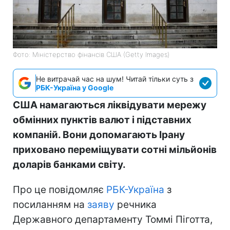
Фото: Міністерство фінансів СШA (Getty Images)
Не витрачай час на шум! Читай тільки суть з
РБК-Україна у Google
США намагаються ліквідувати мережу
обмінних пунктів валют і підставних
компаній. Вони допомагають Ірану
приховано переміщувати сотні мільйонів
доларів банками світу.
Про це повідомляє
РБК-Україна
з
посиланням на
заяву
речника
Державного департаменту Томмі Піготта,