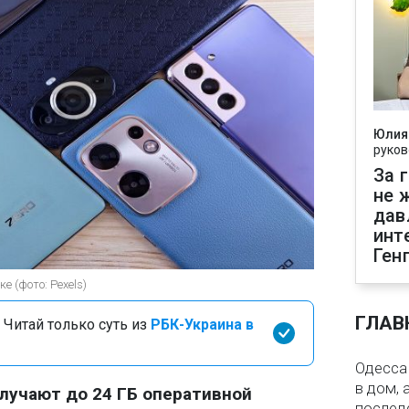
Юлия
руков
За 
не 
дав
инт
Ген
 (фото: Pexels)
ГЛАВ
 Читай только суть из
РБК-Украина в
Одесса 
в дом, 
лучают до 24 ГБ оперативной
послед