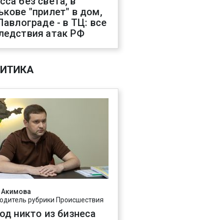
сса без света, в
ькове "прилет" в дом,
 Павлограде - в ТЦ: все
ледствия атак РФ
ИТИКА
 Акимова
одитель рубрики Происшествия
год никто из бизнеса