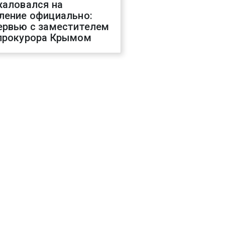
жаловался на
ление официально:
ервью с заместителем
прокурора Крымом