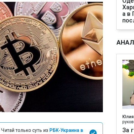
Оде
Хар
а в
пос
АНАЛ
Юлия
руков
За 
 Читай только суть из
РБК-Украина в