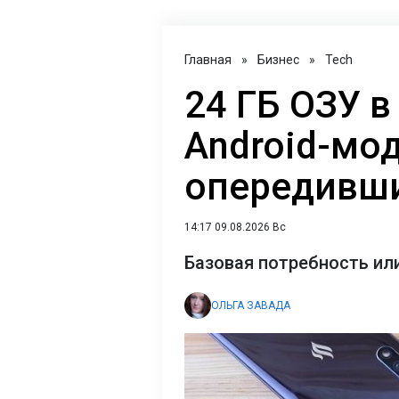
Главная
»
Бизнес
»
Tech
24 ГБ ОЗУ в
Android-мо
опередивши
14:17 09.08.2026 Вс
Базовая потребность ил
ОЛЬГА ЗАВАДА