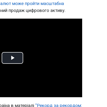
валют може пройти масштабна
ний продаж цифрового активу.
Play
Video
аїна в матеріалі
"Рекорд за рекордом: