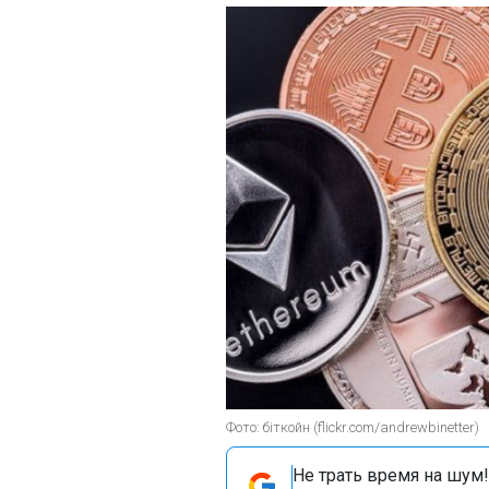
Фото: біткойн (flickr.com/andrewbinetter)
Не трать время на шум!