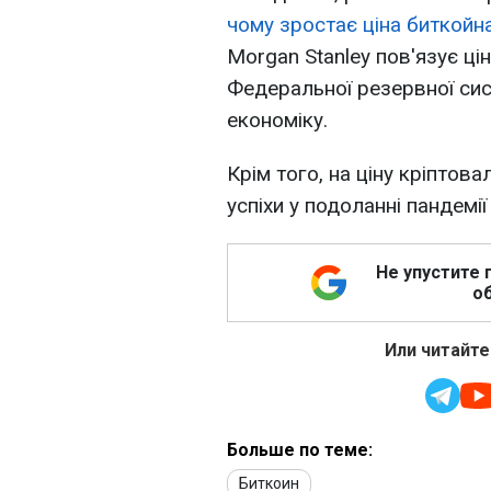
чому зростає ціна биткойн
Morgan Stanley пов'язує ц
Федеральної резервної сис
економіку.
Крім того, на ціну кріптов
успіхи у подоланні пандемі
Не упустите 
об
Или читайте
Больше по теме:
Биткоин