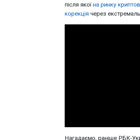
після якої
на ринку крипто
корекція
через екстремаль
Нагадаємо, раніше РБК-Укр