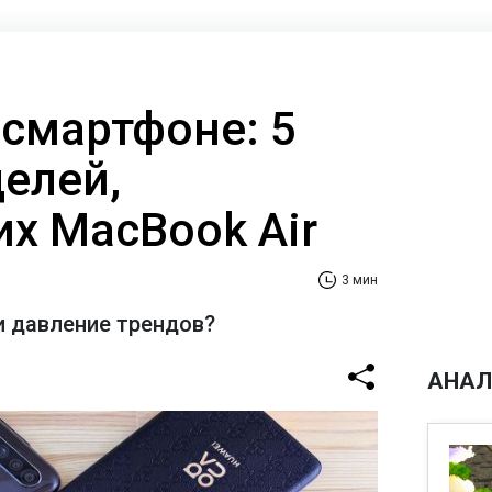
 смартфоне: 5
делей,
х MacBook Air
3 мин
и давление трендов?
АНАЛ