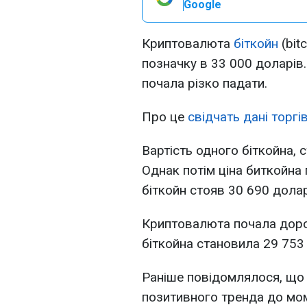
Google
Криптовалюта
біткойн
(bit
позначку в 33 000 доларів.
почала різко падати.
Про це
свідчать дані торг
Вартість одного біткойна, 
Однак потім ціна биткойна 
біткойн стояв 30 690 долар
Криптовалюта почала дорож
біткойна становила 29 753
Раніше повідомлялося, що
позитивного тренда до мом