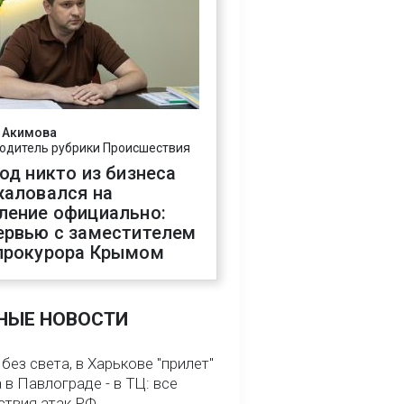
 Акимова
одитель рубрики Происшествия
год никто из бизнеса
жаловался на
ление официально:
ервью с заместителем
прокурора Крымом
НЫЕ НОВОСТИ
без света, в Харькове "прилет"
а в Павлограде - в ТЦ: все
ствия атак РФ