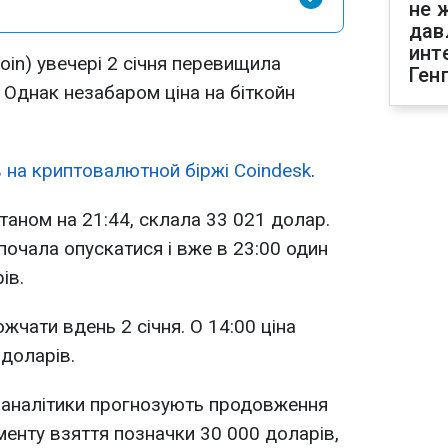
не 
дав
инт
coin) увечері 2 січня перевищила
Ген
 Однак незабаром ціна на біткойн
ів на криптовалютной біржі
Coindesk
.
станом на 21:44, склала 33 021 долар.
почала опускатися і вже в 23:00 один
ів.
чати вдень 2 січня. О 14:00 ціна
 доларів.
 аналітики прогнозують продовження
енту взяття позначки 30 000 доларів,