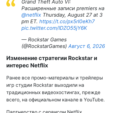
Grand Theft Auto VI:
Расширенные записи premiers на
@netflix
Thursday, August 27 at 3
pm ET.
https://t.co/px5rI0eKh7
pic.twitter.com/IDZO55jY6K
— Rockstar Games
(@RockstarGames)
Август 6, 2026
Изменение стратегии Rockstar и
интерес Netflix
Ранее все промо-материалы и трейлеры
игр студии Rockstar выходили на
традиционных видеохостингах, прежде
всего, на официальном канале в YouTube.
Партнерство с сервисом Netflix