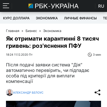
RU
КУРС ДОЛЛАРА
ЭКОНОМИКА
ЛИЧНЫЕ ФИНАНСЫ
T
Главная
»
Бизнес
»
Экономика
Як отримати карантинні 8 тисяч
гривень: роз'яснення ПФУ
18:24 11.12.2020 Пт
3 мин
Після подачі заявки система "Дія"
автоматично перевірить, чи підпадає
особа під критерії для виплати
компенсації
АЛЕКСАНДР БЕЛОУС