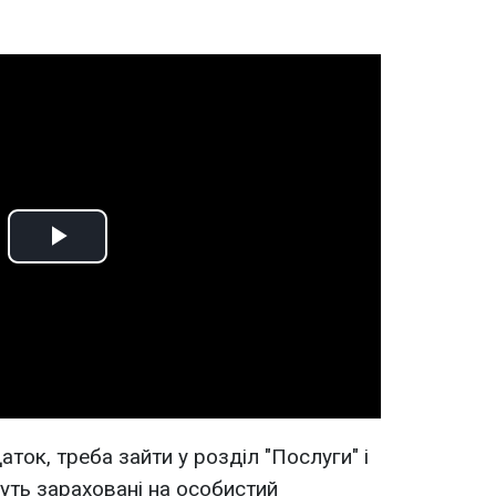
Play
Video
ток, треба зайти у розділ "Послуги" і
дуть зараховані на особистий