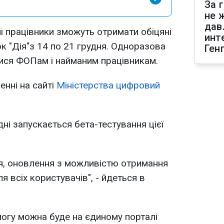
За 
не 
дав
ні працівники зможуть отримати обіцяні
инт
к "Дія"з 14 по 21 грудня. Одноразова
Ген
ися ФОПам і найманим працівникам.
енні на сайті
Міністерства цифровий
ні запускається бета-тестування цієї
ня, оновлення з можливістю отримання
 всіх користувачів", - йдеться в
огу можна буде на єдиному порталі