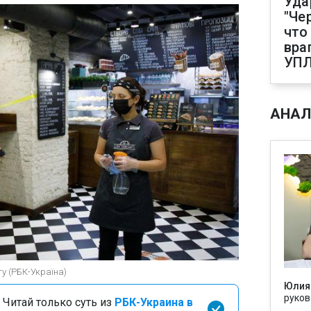
Уда
"Че
что
вра
УП
АНАЛ
гу (РБК-Україна)
Юлия
руков
 Читай только суть из
РБК-Украина в