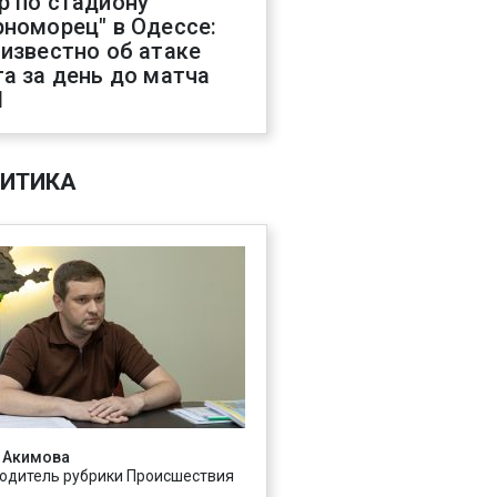
р по стадиону
рноморец" в Одессе:
 известно об атаке
га за день до матча
Л
ИТИКА
 Акимова
одитель рубрики Происшествия