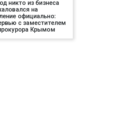
год никто из бизнеса
жаловался на
ление официально:
ервью с заместителем
прокурора Крымом