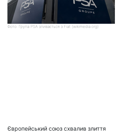
Фото: Група PSA зливається з Fiat (wikimedia.org)
Європейський союз схвалив злиття