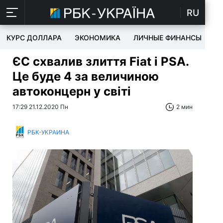
RU
КУРС ДОЛЛАРА
ЭКОНОМИКА
ЛИЧНЫЕ ФИНАНСЫ
T
ЄС схвалив злиття Fiat і PSA.
Це буде 4 за величиною
автоконцерн у світі
17:29 21.12.2020 Пн
2 мин
РБК-УКРАИНА