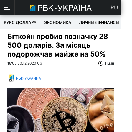
RU
КУРС ДОЛЛАРА
ЭКОНОМИКА
ЛИЧНЫЕ ФИНАНСЫ
T
Біткойн пробив позначку 28
500 доларів. За місяць
подорожчав майже на 50%
18:05 30.12.2020 Ср
1 мин
РБК-УКРАИНА