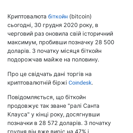
Криптовалюта
біткойн
(bitcoin)
сьогодні, 30 грудня 2020 року, в
черговий раз оновила свій історичний
максимум, пробивши позначку 28 500
доларів. З початку місяця біткойн
подорожчав майже на половину.
Про це свідчать дані торгів на
криптовалютній біржі
Coindesk
.
Повідомляється, що біткойн
продовжує так зване "ралі Санта
Клауса" у кінці року, досягнувши
позначки в 28 572 доларів. З початку
грудня він вже виріс на 47% і