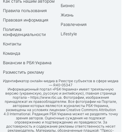
Как стать нашим автором
Бизнес
Правила пользования
Жизнь
Правовая информация
Развлечения
Политика
Lifestyle
конфиденциальности
Контакты
Команда
Вакансии в РБК-Украина
Разместить рекламу
Идентификатор онлайн-медиа в Реестре субъектов в сфере медиа
— R40-05347
Информационный портал «РБК-Украина» имеет трехязычную
версию (украинскую, русскую и английскую), главная страница
портала –
https://www.rbc.ua
. Фотографии, изображения
принадлежат их правообладателям. Все фотографии на Портале,
авторами которых являются журналисты РБК-Украина,
размещены на условиях лицензии Creative Commons Attribution
4.0 International. Редакция РБК-Украина может не разделять точку
зрения авторов. Оценочные суждения не подлежат
опровержению и подтверждению их правдивости. За
достоверность и содержание рекламы ответственность несет
рекламодатель. Материалы, обозначенные плашкой: "Пресс-