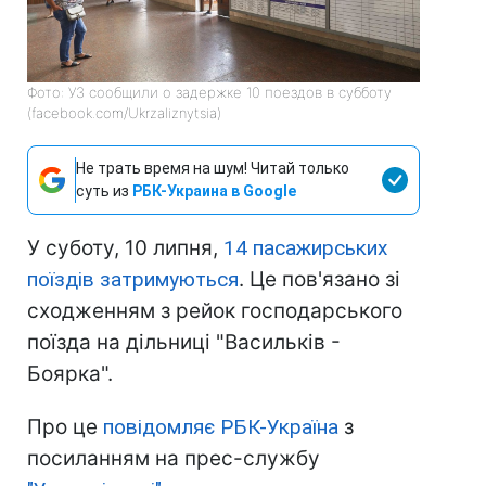
Фото: УЗ сообщили о задержке 10 поездов в субботу
(facebook.com/Ukrzaliznytsia)
Не трать время на шум! Читай только
суть из
РБК-Украина в Google
У суботу, 10 липня,
14 пасажирських
поїздів затримуються
. Це пов'язано зі
сходженням з рейок господарського
поїзда на дільниці "Васильків -
Боярка".
Про це
повідомляє РБК-Україна
з
посиланням на прес-службу