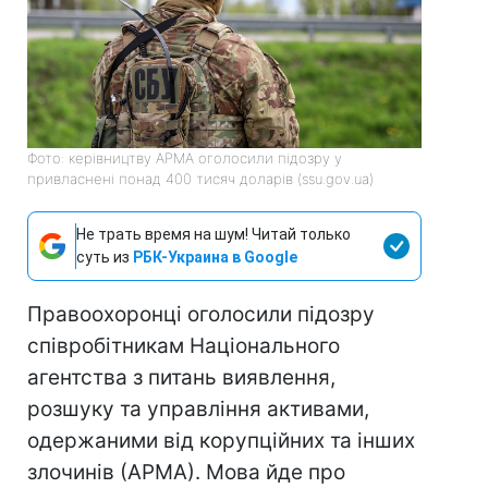
Фото: керівництву АРМА оголосили підозру у
привласнені понад 400 тисяч доларів (ssu.gov.ua)
Не трать время на шум! Читай только
суть из
РБК-Украина в Google
Правоохоронці оголосили підозру
співробітникам Національного
агентства з питань виявлення,
розшуку та управління активами,
одержаними від корупційних та інших
злочинів (АРМА). Мова йде про