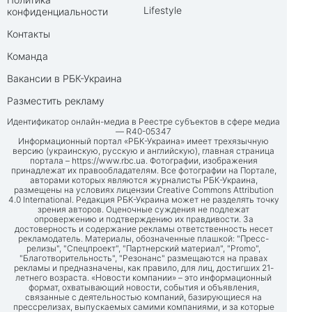
Lifestyle
конфиденциальности
Контакты
Команда
Вакансии в РБК-Украина
Разместить рекламу
Идентификатор онлайн-медиа в Реестре субъектов в сфере медиа
— R40-05347
Информационный портал «РБК-Украина» имеет трехязычную
версию (украинскую, русскую и английскую), главная страница
портала –
https://www.rbc.ua
. Фотографии, изображения
принадлежат их правообладателям. Все фотографии на Портале,
авторами которых являются журналисты РБК-Украина,
размещены на условиях лицензии Creative Commons Attribution
4.0 International. Редакция РБК-Украина может не разделять точку
зрения авторов. Оценочные суждения не подлежат
опровержению и подтверждению их правдивости. За
достоверность и содержание рекламы ответственность несет
рекламодатель. Материалы, обозначенные плашкой: "Пресс-
релизы", "Спецпроект", "Партнерский материал", "Promo",
"Благотворительность", "Резонанс" размещаются на правах
рекламы и предназначены, как правило, для лиц, достигших 21-
летнего возраста. «Новости компании» – это информационный
формат, охватывающий новости, события и объявления,
связанные с деятельностью компаний, базирующиеся на
прессрелизах, выпускаемых самими компаниями, и за которые