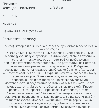
Политика
Lifestyle
конфиденциальности
Контакты
Команда
Вакансии в РБК-Украина
Разместить рекламу
Идентификатор онлайн-медиа в Реестре субъектов в сфере медиа
— R40-05347
Информационный портал «РБК-Украина» имеет трехязычную
версию (украинскую, русскую и английскую), главная страница
портала –
https://www.rbc.ua
. Фотографии, изображения
принадлежат их правообладателям. Все фотографии на Портале,
авторами которых являются журналисты РБК-Украина,
размещены на условиях лицензии Creative Commons Attribution
4.0 International. Редакция РБК-Украина может не разделять точку
зрения авторов. Оценочные суждения не подлежат
опровержению и подтверждению их правдивости. За
достоверность и содержание рекламы ответственность несет
рекламодатель. Материалы, обозначенные плашкой: "Пресс-
релизы", "Спецпроект", "Партнерский материал", "Promo",
"Благотворительность", "Резонанс" размещаются на правах
рекламы и предназначены, как правило, для лиц, достигших 21-
летнего возраста. «Новости компании» – это информационный
формат, охватывающий новости, события и объявления,
связанные с деятельностью компаний, базирующиеся на