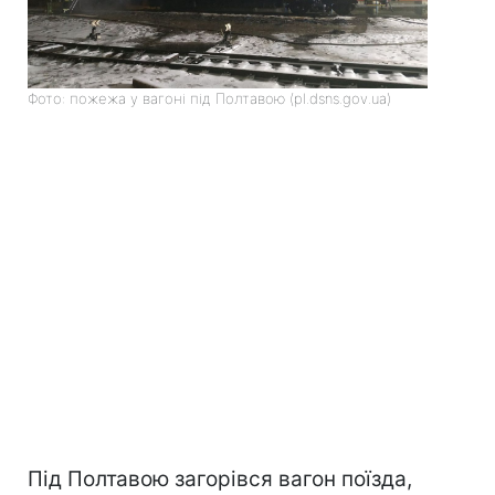
Фото: пожежа у вагоні під Полтавою (pl.dsns.gov.ua)
Під Полтавою загорівся вагон поїзда,