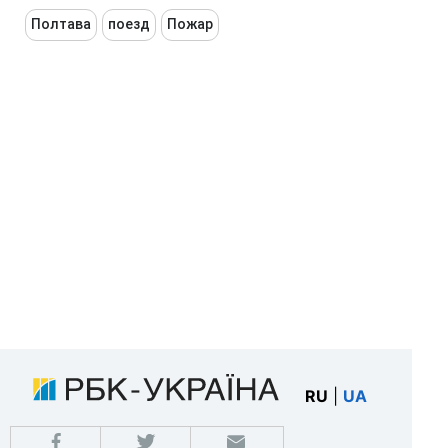
Полтава
поезд
Пожар
RU
|
UA