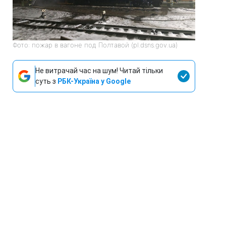
Фото: пожар в вагоне под Полтавой (pl.dsns.gov.ua)
Не витрачай час на шум! Читай тільки
суть з
РБК-Україна у Google