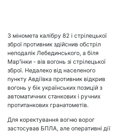
З міномета калібру 82 і стрілецької
зброї противник здійснив обстріл
неподалік Лебединського, а біля
Мар'їнки - вів вогонь зі стрілецької
зброї. Недалеко від населеного
пункту Авдіївка противник відкрив
вогонь у бік українських позицій з
автоматичних станкових і ручних
протитанкових гранатометів.
Для коректування вогню ворог
застосував БПЛА, але оперативні дії