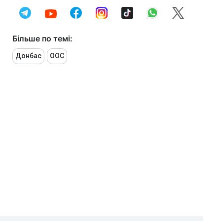
Більше по темі:
Донбас
ООС