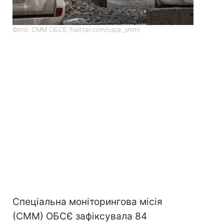
Фото: СММ ОБСЄ (twitter.com/osce_smm)
Спеціальна моніторингова місія
(СММ) ОБСЄ зафіксувала 84