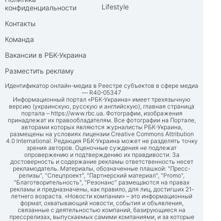
Lifestyle
конфиденциальности
Контакты
Команда
Вакансии в РБК-Украина
Разместить рекламу
Идентификатор онлайн-медиа в Реестре субъектов в сфере медиа
— R40-05347
Информационный портал «РБК-Украина» имеет трехязычную
версию (украинскую, русскую и английскую), главная страница
портала –
https://www.rbc.ua
. Фотографии, изображения
принадлежат их правообладателям. Все фотографии на Портале,
авторами которых являются журналисты РБК-Украина,
размещены на условиях лицензии Creative Commons Attribution
4.0 International. Редакция РБК-Украина может не разделять точку
зрения авторов. Оценочные суждения не подлежат
опровержению и подтверждению их правдивости. За
достоверность и содержание рекламы ответственность несет
рекламодатель. Материалы, обозначенные плашкой: "Пресс-
релизы", "Спецпроект", "Партнерский материал", "Promo",
"Благотворительность", "Резонанс" размещаются на правах
рекламы и предназначены, как правило, для лиц, достигших 21-
летнего возраста. «Новости компании» – это информационный
формат, охватывающий новости, события и объявления,
связанные с деятельностью компаний, базирующиеся на
прессрелизах, выпускаемых самими компаниями, и за которые