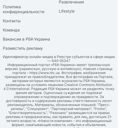
Развлечения
Политика
Lifestyle
конфиденциальности
Контакты
Команда
Вакансии в РБК-Украина
Разместить рекламу
Идентификатор онлайн-медиа в Реестре субъектов в сфере медиа
— R40-05347
Информационный портал «РБК-Украина» имеет трехязычную
версию (украинскую, русскую и английскую), главная страница
портала –
https://www.rbc.ua
. Фотографии, изображения
принадлежат их правообладателям. Все фотографии на Портале,
авторами которых являются журналисты РБК-Украина,
размещены на условиях лицензии Creative Commons Attribution
4.0 International. Редакция РБК-Украина может не разделять точку
зрения авторов. Оценочные суждения не подлежат
опровержению и подтверждению их правдивости. За
достоверность и содержание рекламы ответственность несет
рекламодатель. Материалы, обозначенные плашкой: "Пресс-
релизы", "Спецпроект", "Партнерский материал", "Promo",
"Благотворительность", "Резонанс" размещаются на правах
рекламы и предназначены, как правило, для лиц, достигших 21-
летнего возраста. «Новости компании» – это информационный
формат, охватывающий новости, события и объявления,