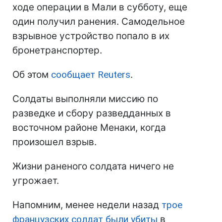
ходе операции в Мали в субботу, еще
один получил ранения. Самодельное
взрывное устройство попало в их
бронетранспортер.
Об этом
сообщает Reuters
.
Солдаты выполняли миссию по
разведке и сбору разведданных в
восточном районе Менаки, когда
произошел взрыв.
Жизни раненого солдата ничего не
угрожает.
Напомним, менее недели назад
трое
французских солдат были убиты
в