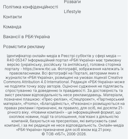
Розваги
Політика конфіденційності
Lifestyle
Контакти
Команда
Вакансії в РБК-Україна
Розмістити рекламу
Ідентифікатор онлайн-медіа в Реєстрі суб’єктів у сфері медіа —
R40-05347 Інформаційний портал «РБК-Україна» має тримовну
версію (українську, російську та англійську), головна сторінка
порталу -
https://www.rbc.ua
. Фотографії, зображення належать їх
правовласникам. Всі фотографії на Порталі, авторами яких є
журналісти «РБК-Україна», розміщені на умовах ліцензії Creative
Commons Attribution 4.0 International. Редакція «РБК-Україна» може
не поділяти точку зору авторів. Оціночні судження не підлягають
спростуванню та доведенню їх правдивості. За достовірність та
зміст реклами відповідальність несе рекламодавець. Матеріали,
позначені плашкою: «Прес-релізи», «Спецпроект», «Партнерський
матеріал», «Promo», «Благодійність», «Резонанс» розміщуються на
правах реклами і призначені, як правило, для осіб, які досягли 21-
річного віку. «Новини компанії» - це інформаційний формат, що
охоплює новини, події та оголошення, пов'язані з діяльністю
компаній, базуються на пресрелізах, які випускають самі
компанії, і за які редакція не несе відповідальність. Онлайн-медіа
«РБК-Україна» призначене для осіб віком від 21 року.
© ТОВ «УБТ», 2006-2026.