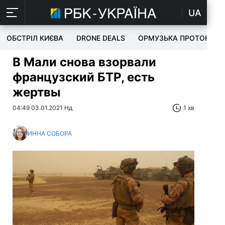
UA
ОБСТРІЛ КИЄВА
DRONE DEALS
ОРМУЗЬКА ПРОТОКА
В Мали снова взорвали
французский БТР, есть
жертвы
04:49 03.01.2021 Нд
1 хв
ИННА СОБОРА