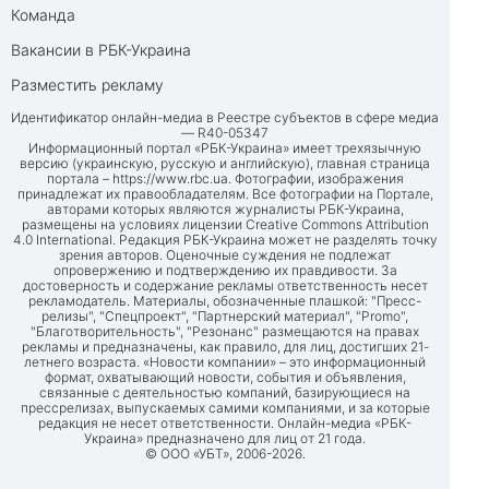
Команда
Вакансии в РБК-Украина
Разместить рекламу
Идентификатор онлайн-медиа в Реестре субъектов в сфере медиа
— R40-05347
Информационный портал «РБК-Украина» имеет трехязычную
версию (украинскую, русскую и английскую), главная страница
портала –
https://www.rbc.ua
. Фотографии, изображения
принадлежат их правообладателям. Все фотографии на Портале,
авторами которых являются журналисты РБК-Украина,
размещены на условиях лицензии Creative Commons Attribution
4.0 International. Редакция РБК-Украина может не разделять точку
зрения авторов. Оценочные суждения не подлежат
опровержению и подтверждению их правдивости. За
достоверность и содержание рекламы ответственность несет
рекламодатель. Материалы, обозначенные плашкой: "Пресс-
релизы", "Спецпроект", "Партнерский материал", "Promo",
"Благотворительность", "Резонанс" размещаются на правах
рекламы и предназначены, как правило, для лиц, достигших 21-
летнего возраста. «Новости компании» – это информационный
формат, охватывающий новости, события и объявления,
связанные с деятельностью компаний, базирующиеся на
прессрелизах, выпускаемых самими компаниями, и за которые
редакция не несет ответственности. Онлайн-медиа «РБК-
Украина» предназначено для лиц от 21 года.
© ООО «УБТ», 2006-2026.