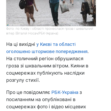
Фото: по Києву і області пронеслася гроза і шквальний
вітер (Віталій Носач/РБК-Україна)
На ці вихідні
у Києві та області
оголошено штормове попередження
.
На столичний регіон обрушилася
гроза зі шквальним вітром. Кияни в
соцмережах публікують наслідки
розгулу стихії.
Про це повідомляє
РБК-Україна
з
посиланням на опубліковані в
соцмережах фото і відео місцевих