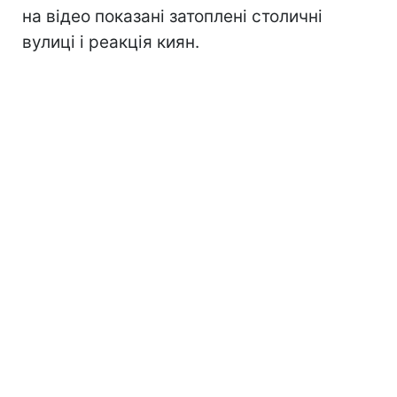
на відео показані затоплені столичні
вулиці і реакція киян.