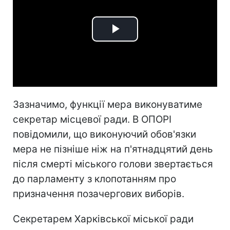
Play
Video
Зазначимо, функції мера виконуватиме
секретар місцевої ради. В ОПОРІ
повідомили, що виконуючий обов'язки
мера не пізніше ніж на п'ятнадцятий день
після смерті міського голови звертається
до парламенту з клопотанням про
призначення позачергових виборів.
Секретарем Харківської міської ради