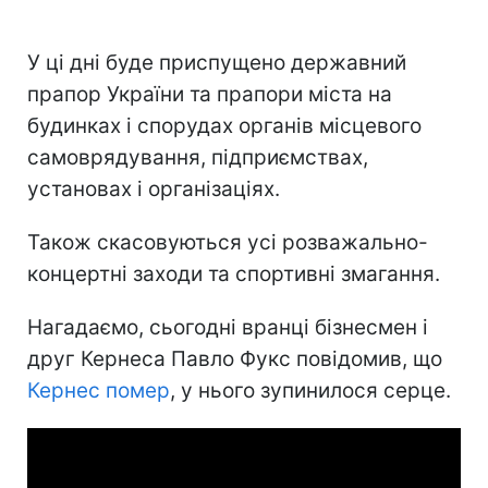
У ці дні буде приспущено державний
прапор України та прапори міста на
будинках і спорудах органів місцевого
самоврядування, підприємствах,
установах і організаціях.
Також скасовуються усі розважально-
концертні заходи та спортивні змагання.
Нагадаємо, сьогодні вранці бізнесмен і
друг Кернеса Павло Фукс повідомив, що
Кернес помер
, у нього зупинилося серце.