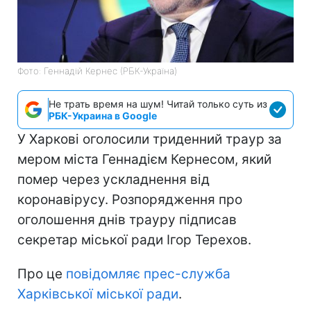
Фото: Геннадій Кернес (РБК-Україна)
Не трать время на шум! Читай только суть из
РБК-Украина в Google
У Харкові оголосили триденний траур за
мером міста Геннадієм Кернесом, який
помер через ускладнення від
коронавірусу. Розпорядження про
оголошення днів трауру підписав
секретар міської ради Ігор Терехов.
Про це
повідомляє прес-служба
Харківської міської ради
.