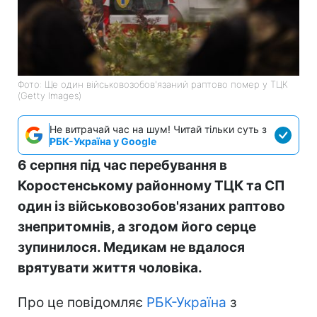
Фото: Ще один військовозобов'язаний раптово помер у ТЦК
(Getty Images)
Не витрачай час на шум! Читай тільки суть з
РБК-Україна у Google
6 серпня під час перебування в
Коростенському районному ТЦК та СП
один із військовозобов'язаних раптово
знепритомнів, а згодом його серце
зупинилося. Медикам не вдалося
врятувати життя чоловіка.
Про це повідомляє
РБК-Україна
з