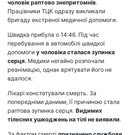
чоловік раптово знепритомнів
.
Працівники ТЦК одразу викликали
бригаду екстреної медичної допомоги.
Швидка прибула о 14:46. Під час
перебування в автомобілі швидкої
допомоги
у чоловіка сталася зупинка
серця
. Медики негайно розпочали
реанімацію, однак врятувати його не
вдалося.
Лікарі констатували смерть. За
попередніми даними, її причиною стала
раптова зупинка серця.
Видимих
тілесних ушкоджень на тілі не виявили
.
За фактом смерті
призначено службове