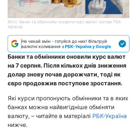
Фото: банки та обмінники оновили курс валют (колаж РБК-
Україна)
Не чекай змін - готуйся до них! Фільтруй
валютні коливання
з РБК-Україна у Google
Банки та обмінники оновили курс валют
на 7 серпня. Після кількох днів зниження
долар знову почав дорожчати, тоді як
євро продовжив поступове зростання.
Які курси пропонують обмінники та в яких
банках можна найвигідніше обміняти
валюту, – читайте в матеріалі
РБК-Україна
нижче.