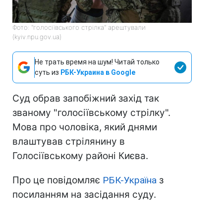
Фото: "голосіївського стрілка" арештували
(kyiv.npu.gov.ua)
Не трать время на шум! Читай только
суть из
РБК-Украина в Google
Суд обрав запобіжний захід так
званому "голосіївському стрілку".
Мова про чоловіка, який днями
влаштував стрілянину в
Голосіївському районі Києва.
Про це повідомляє
РБК-Україна
з
посиланням на засідання суду.