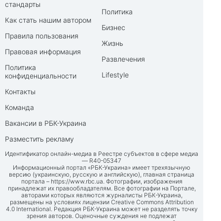
стандарты
Политика
Как стать нашим автором
Бизнес
Правила пользования
Жизнь
Правовая информация
Развлечения
Политика
Lifestyle
конфиденциальности
Контакты
Команда
Вакансии в РБК-Украина
Разместить рекламу
Идентификатор онлайн-медиа в Реестре субъектов в сфере медиа
— R40-05347
Информационный портал «РБК-Украина» имеет трехязычную
версию (украинскую, русскую и английскую), главная страница
портала –
https://www.rbc.ua
. Фотографии, изображения
принадлежат их правообладателям. Все фотографии на Портале,
авторами которых являются журналисты РБК-Украина,
размещены на условиях лицензии Creative Commons Attribution
4.0 International. Редакция РБК-Украина может не разделять точку
зрения авторов. Оценочные суждения не подлежат