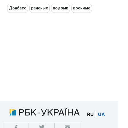
Донбасс
раненые
подрыв
военные
RU
|
UA