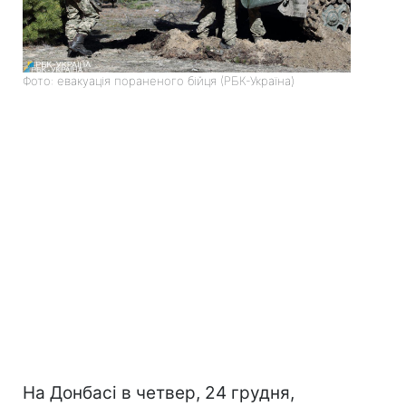
Фото: евакуація пораненого бійця (РБК-Україна)
На Донбасі в четвер, 24 грудня,