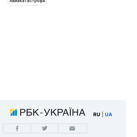
Авиакатастрофа
RU
|
UA