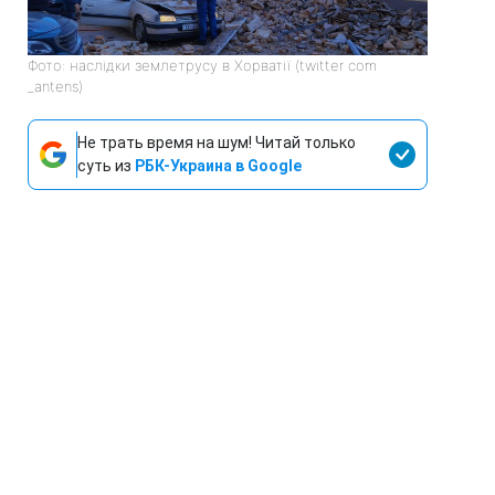
Фото: наслідки землетрусу в Хорватії (twitter com
_antens)
Не трать время на шум! Читай только
суть из
РБК-Украина в Google