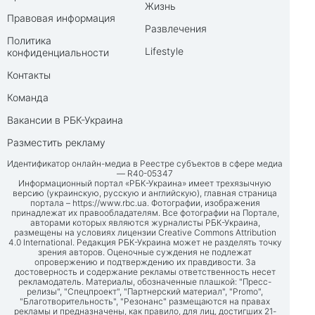
Жизнь
Правовая информация
Развлечения
Политика
Lifestyle
конфиденциальности
Контакты
Команда
Вакансии в РБК-Украина
Разместить рекламу
Идентификатор онлайн-медиа в Реестре субъектов в сфере медиа
— R40-05347
Информационный портал «РБК-Украина» имеет трехязычную
версию (украинскую, русскую и английскую), главная страница
портала –
https://www.rbc.ua
. Фотографии, изображения
принадлежат их правообладателям. Все фотографии на Портале,
авторами которых являются журналисты РБК-Украина,
размещены на условиях лицензии Creative Commons Attribution
4.0 International. Редакция РБК-Украина может не разделять точку
зрения авторов. Оценочные суждения не подлежат
опровержению и подтверждению их правдивости. За
достоверность и содержание рекламы ответственность несет
рекламодатель. Материалы, обозначенные плашкой: "Пресс-
релизы", "Спецпроект", "Партнерский материал", "Promo",
"Благотворительность", "Резонанс" размещаются на правах
рекламы и предназначены, как правило, для лиц, достигших 21-