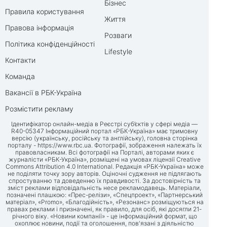
Бізнес
Правила користування
Життя
Правова інформація
Розваги
Політика конфіденційності
Lifestyle
Контакти
Команда
Вакансії в РБК-Україна
Розмістити рекламу
Ідентифікатор онлайн-медіа в Реєстрі суб’єктів у сфері медіа —
R40-05347 Інформаційний портал «РБК-Україна» має тримовну
версію (українську, російську та англійську), головна сторінка
порталу -
https://www.rbc.ua
. Фотографії, зображення належать їх
правовласникам. Всі фотографії на Порталі, авторами яких є
журналісти «РБК-Україна», розміщені на умовах ліцензії Creative
Commons Attribution 4.0 International. Редакція «РБК-Україна» може
не поділяти точку зору авторів. Оціночні судження не підлягають
спростуванню та доведенню їх правдивості. За достовірність та
зміст реклами відповідальність несе рекламодавець. Матеріали,
позначені плашкою: «Прес-релізи», «Спецпроект», «Партнерський
матеріал», «Promo», «Благодійність», «Резонанс» розміщуються на
правах реклами і призначені, як правило, для осіб, які досягли 21-
річного віку. «Новини компанії» - це інформаційний формат, що
охоплює новини, події та оголошення, пов'язані з діяльністю