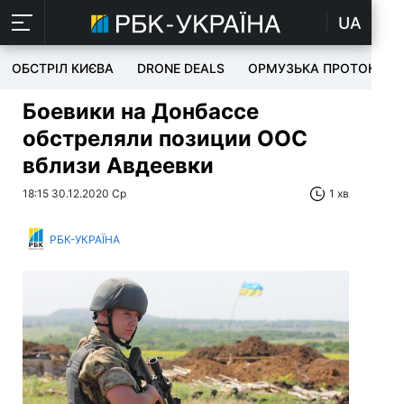
UA
ОБСТРІЛ КИЄВА
DRONE DEALS
ОРМУЗЬКА ПРОТОКА
Боевики на Донбассе
обстреляли позиции ООС
вблизи Авдеевки
18:15 30.12.2020 Ср
1 хв
РБК-УКРАЇНА