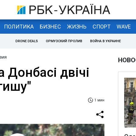
ПОЛИТИКА
БИЗНЕС
ЖИЗНЬ
СПОРТ
WAVE
DRONE DEALS
ОРМУЗСКИЙ ПРОЛИВ
ВОЙНА В УКРАИНЕ
вия
НОВО
 Донбасі двічі
тишу"
1 мин