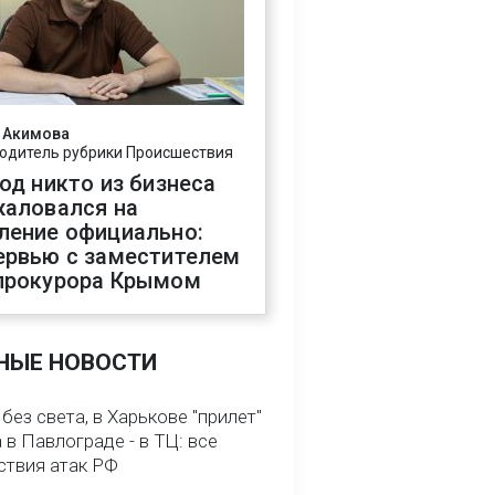
 Акимова
одитель рубрики Происшествия
год никто из бизнеса
жаловался на
ление официально:
ервью с заместителем
прокурора Крымом
НЫЕ НОВОСТИ
без света, в Харькове "прилет"
а в Павлограде - в ТЦ: все
ствия атак РФ