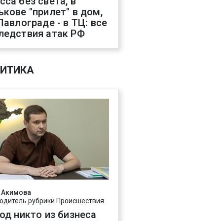
сса без света, в
ькове "прилет" в дом,
 Павлограде - в ТЦ: все
ледствия атак РФ
ИТИКА
 Акимова
одитель рубрики Происшествия
год никто из бизнеса