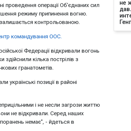
не 
оні проведення операції Об'єднаних сил
дав
ушення режиму припинення вогню.
инт
Ген
і залишається контрольованою.
ентр командування ООС.
осійської Федерації відкривали вогонь
 здійснили кілька пострілів з
нкових гранатометів.
и українські позиції в районі
еприцільними і не несли загрози життю
вони не відкривали. Серед наших
 поранень немає", - йдеться в