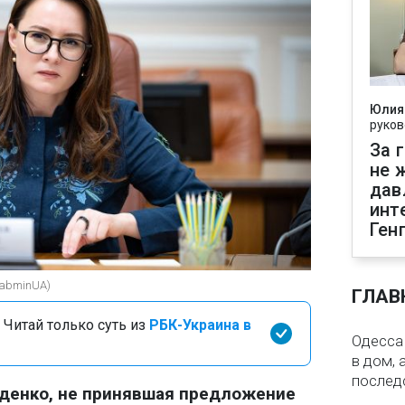
Юлия
руков
За 
не 
дав
инт
Ген
KabminUA)
ГЛАВ
 Читай только суть из
РБК-Украина в
Одесса 
в дом, 
послед
денко, не принявшая предложение