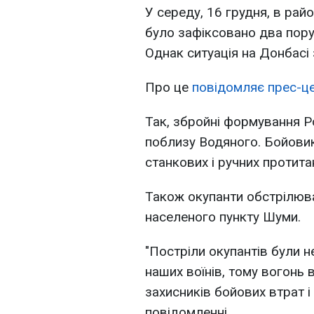
У середу, 16 грудня, в рай
було зафіксовано два пор
Однак ситуація на Донбас
Про це
повідомляє прес-ц
Так, збройні формування Р
поблизу Водяного. Бойовики
станкових і ручних протита
Також окупанти обстрілювал
населеного пункту Шуми.
"Постріли окупантів були н
наших воїнів, тому вогонь 
захисників бойових втрат і
повідомленні.