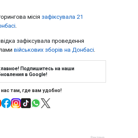
торингова місія
зафіксувала 21
онбасі
.
звідка зафіксувала проведення
илами
військових зборів на Донбасі
.
главное! Подпишитесь на наши
новления в Google!
 нас там, где вам удобно!