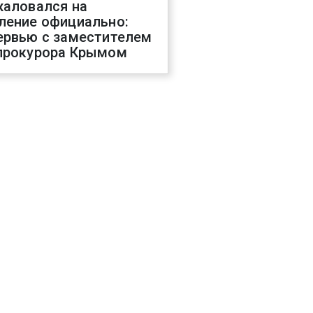
жаловался на
ление официально:
ервью с заместителем
прокурора Крымом