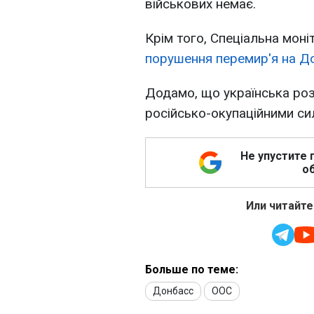
військових немає.
Крім того, Спеціальна моні
порушення перемир'я на Д
Додамо, що українська ро
російсько-окупаційними с
Не упустите 
об
Или читайте
Больше по теме:
Донбасс
ООС