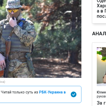
Оде
Хар
а в
пос
АНАЛ
їна)
 Читай только суть из
РБК-Украина в
Юлия
руков
За 