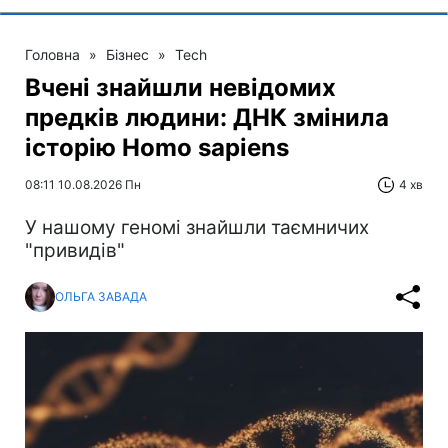
Головна
»
Бізнес
»
Tech
Вчені знайшли невідомих
предків людини: ДНК змінила
історію Homo sapiens
08:11 10.08.2026 Пн
4 хв
У нашому геномі знайшли таємничих
"привидів"
ОЛЬГА ЗАВАДА