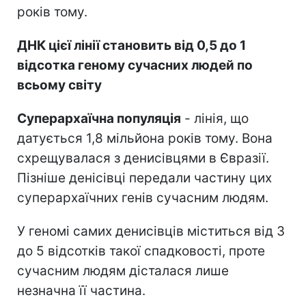
років тому.
ДНК цієї лінії становить від 0,5 до 1
відсотка геному сучасних людей по
всьому світу
Суперархаїчна популяція
- лінія, що
датується 1,8 мільйона років тому. Вона
схрещувалася з денисівцями в Євразії.
Пізніше денісівці передали частину цих
суперархаїчних генів сучасним людям.
У геномі самих денисівців міститься від 3
до 5 відсотків такої спадковості, проте
сучасним людям дісталася лише
незначна її частина.