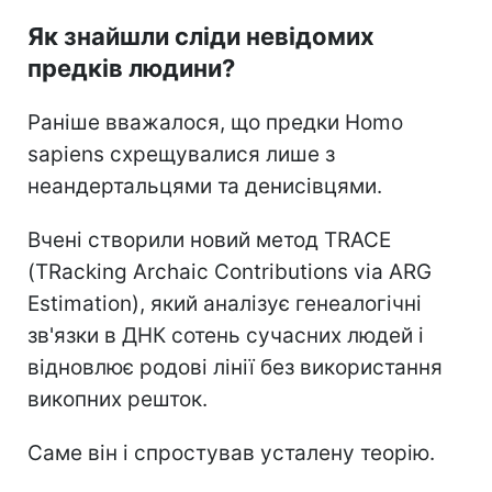
Як знайшли сліди невідомих
предків людини?
Раніше вважалося, що предки Homo
sapiens схрещувалися лише з
неандертальцями та денисівцями.
Вчені створили новий метод TRACE
(TRacking Archaic Contributions via ARG
Estimation), який аналізує генеалогічні
зв'язки в ДНК сотень сучасних людей і
відновлює родові лінії без використання
викопних решток.
Саме він і спростував усталену теорію.