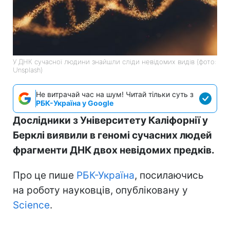
У ДНК сучасної людини знайшли сліди невідомих видів (фото:
Unsplash)
Не витрачай час на шум! Читай тільки суть з
РБК-Україна у Google
Дослідники з Університету Каліфорнії у
Берклі виявили в геномі сучасних людей
фрагменти ДНК двох невідомих предків.
Про це пише
РБК-Україна
, посилаючись
на роботу науковців, опубліковану у
Science
.