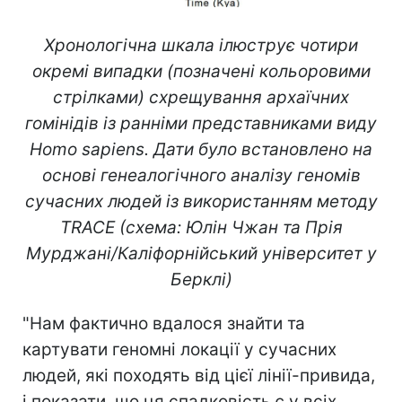
Хронологічна шкала ілюструє чотири
окремі випадки (позначені кольоровими
стрілками) схрещування архаїчних
гомінідів із ранніми представниками виду
Homo sapiens. Дати було встановлено на
основі генеалогічного аналізу геномів
сучасних людей із використанням методу
TRACE (схема: Юлін Чжан та Прія
Мурджані/Каліфорнійський університет у
Берклі)
"Нам фактично вдалося знайти та
картувати геномні локації у сучасних
людей, які походять від цієї лінії-привида,
і показати, що ця спадковість є у всіх