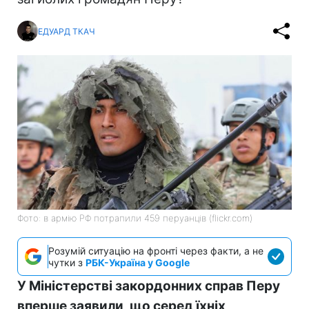
ЕДУАРД ТКАЧ
Фото: в армію РФ потрапили 459 перуанців (flickr.com)
Розумій ситуацію на фронті через факти, а не
чутки з
РБК-Україна у Google
У Міністерстві закордонних справ Перу
вперше заявили, що серед їхніх