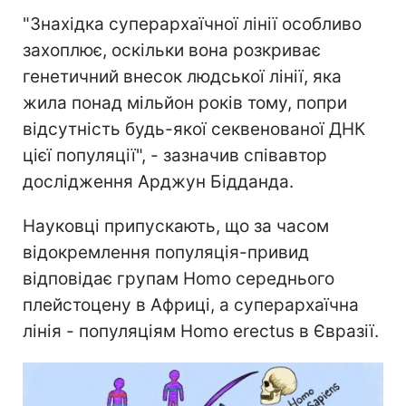
"Знахідка суперархаїчної лінії особливо
захоплює, оскільки вона розкриває
генетичний внесок людської лінії, яка
жила понад мільйон років тому, попри
відсутність будь-якої секвенованої ДНК
цієї популяції", - зазначив співавтор
дослідження Арджун Бідданда.
Науковці припускають, що за часом
відокремлення популяція-привид
відповідає групам Homo середнього
плейстоцену в Африці, а суперархаїчна
лінія - популяціям Homo erectus в Євразії.