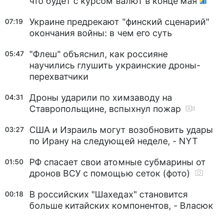
что будет с курсом валют в конце мая
Украине предрекают "финский сценарий"
07:19
окончания войны: в чем его суть
"Флеш" объяснил, как россияне
05:47
научились глушить украинские дроны-
перехватчики
Дроны ударили по химзаводу на
04:31
Ставропольщине, вспыхнул пожар
США и Израиль могут возобновить удары
03:27
по Ирану на следующей неделе, - NYT
РФ спасает свои атомные субмарины от
01:50
дронов ВСУ с помощью сеток (фото)
В российских "Шахедах" становится
00:18
больше китайских компонентов, - Власюк