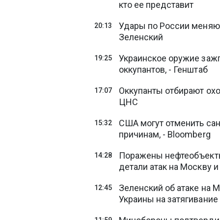
кто ее представит
Удары по России меняют
20:13
Зеленский
Украинское оружие заж
19:25
оккупантов, - Генштаб
Оккупанты отбирают охо
17:07
ЦНС
США могут отменить са
15:32
причинам, - Bloomberg
Поражены нефтеобъекты
14:28
детали атак на Москву 
Зеленский об атаке на 
12:45
Украины на затягивани