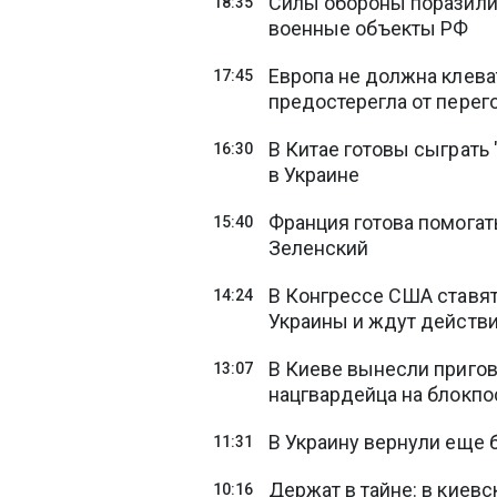
Силы обороны поразили 
18:35
военные объекты РФ
Европа не должна клева
17:45
предостерегла от перег
В Китае готовы сыграть
16:30
в Украине
Франция готова помогать
15:40
Зеленский
В Конгрессе США ставя
14:24
Украины и ждут действи
В Киеве вынесли пригов
13:07
нацгвардейца на блокпо
В Украину вернули еще 
11:31
Держат в тайне: в киев
10:16