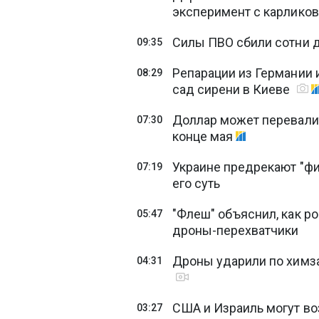
эксперимент с карлико
Силы ПВО сбили сотни др
09:35
Репарации из Германии 
08:29
сад сирени в Киеве
Доллар может перевалить
07:30
конце мая
Украине предрекают "фи
07:19
его суть
"Флеш" объяснил, как р
05:47
дроны-перехватчики
Дроны ударили по химз
04:31
США и Израиль могут в
03:27