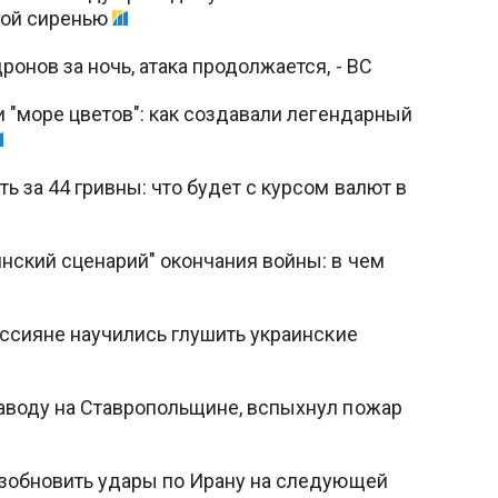
вой сиренью
онов за ночь, атака продолжается, - ВС
и "море цветов": как создавали легендарный
 за 44 гривны: что будет с курсом валют в
нский сценарий" окончания войны: в чем
оссияне научились глушить украинские
аводу на Ставропольщине, вспыхнул пожар
озобновить удары по Ирану на следующей