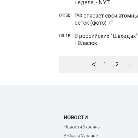
неделе, - NYT
РФ спасает свои атомн
01:50
сеток (фото)
В российских "Шахедах"
00:18
- Власюк
<
1
2
...
НОВОСТИ
Новости Украины
Война в Украине