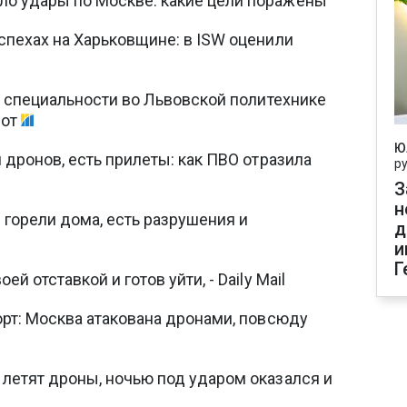
о удары по Москве: какие цели поражены
спехах на Харьковщине: в ISW оценили
ие специальности во Львовской политехнике
рот
Ю
 дронов, есть прилеты: как ПВО отразила
р
З
н
 горели дома, есть разрушения и
д
и
Г
й отставкой и готов уйти, - Daily Mail
орт: Москва атакована дронами, повсюду
летят дроны, ночью под ударом оказался и