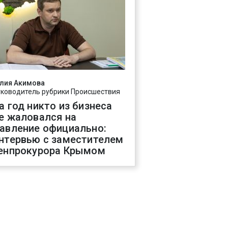
лия Акимова
уководитель рубрики Происшествия
а год никто из бизнеса
е жаловался на
авление официально:
нтервью с заместителем
енпрокурора Крымом