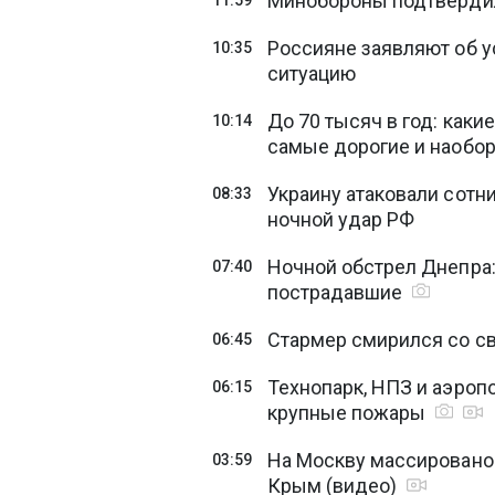
Минобороны подтвердил
11:59
Россияне заявляют об у
10:35
ситуацию
До 70 тысяч в год: как
10:14
самые дорогие и наобо
Украину атаковали сотни
08:33
ночной удар РФ
Ночной обстрел Днепра:
07:40
пострадавшие
Стармер смирился со свое
06:45
Технопарк, НПЗ и аэроп
06:15
крупные пожары
На Москву массировано 
03:59
Крым (видео)