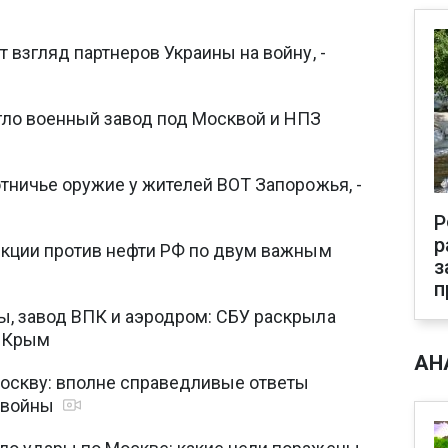
 взгляд партнеров Украины на войну, -
гло военный завод под Москвой и НПЗ
тничье оружие у жителей ВОТ Запорожья, -
Р
р
нкции против нефти РФ по двум важным
з
п
, завод ВПК и аэродром: СБУ раскрыла
и Крым
АН
Москву: вполне справедливые ответы
е войны