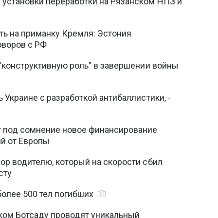
установки переработки на Рязанском НПЗ и
ть на приманку Кремля: Эстония
оворов с РФ
 "конструктивную роль" в завершении войны
 Украине с разработкой антибаллистики, -
т под сомнение новое финансирование
й от Европы
ор водителю, который на скорости сбил
сту
более 500 тел погибших
ском Ботсаду проводят уникальный