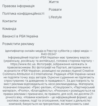
Життя
Правова інформація
Розваги
Політика конфіденційності
Lifestyle
Контакти
Команда
Вакансії в РБК-Україна
Розмістити рекламу
Ідентифікатор онлайн-медіа в Реєстрі суб’єктів у сфері медіа —
R40-05347
Інформаційний портал «РБК-Україна» має тримовну версію
(українську, російську та англійську), головна сторінка порталу -
https://www.rbc.ua
. Фотографії, зображення належать їх
правовласникам. Всі фотографії на Порталі, авторами яких є
журналісти «РБК-Україна», розміщені на умовах ліцензії Creative
Commons Attribution 4.0 International. Редакція «РБК-Україна» може
не поділяти точку зору авторів. Оціночні судження не підлягають
спростуванню та доведенню їх правдивості. За достовірність та
зміст реклами відповідальність несе рекламодавець. Матеріали,
позначені плашкою: «Прес-релізи», «Спецпроект», «Партнерський
матеріал», «Promo», «Благодійність», «Резонанс» розміщуються на
правах реклами і призначені, як правило, для осіб, які досягли 21-
річного віку. «Новини компанії» - це інформаційний формат, що
охоплює новини, події та оголошення, пов'язані з діяльністю
компаній, базуються на пресрелізах, які випускають самі