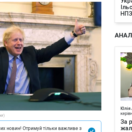
Укр
Іль
НПЗ
АНАЛ
Юлія
керів
er)
За р
жал
их новин! Отримуй тільки важливе з