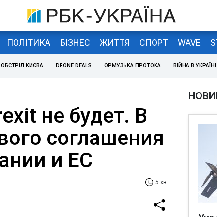
ПОЛІТИКА
БІЗНЕС
ЖИТТЯ
СПОРТ
WAVE
S
ОБСТРІЛ КИЄВА
DRONE DEALS
ОРМУЗЬКА ПРОТОКА
ВІЙНА В УКРАЇНІ
НОВИ
exit не будет. В
ового соглашения
ании и ЕС
5 хв