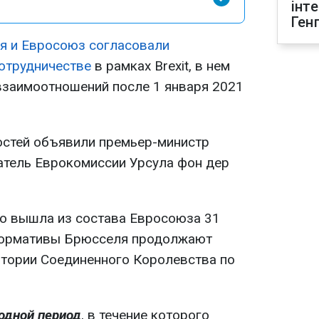
інт
Ген
я и Евросоюз согласовали
сотрудничестве
в рамках Brexit, в нем
взаимоотношений после 1 января 2021
остей объявили премьер-министр
атель Еврокомиссии Урсула фон дер
о вышла из состава Евросоюза 31
 нормативы Брюсселя продолжают
итории Соединенного Королевства по
одной период
, в течение которого