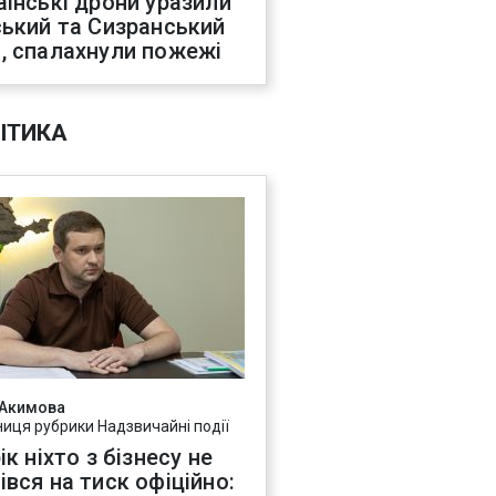
аїнські дрони уразили
ський та Сизранський
, спалахнули пожежі
ІТИКА
 Акимова
ниця рубрики Надзвичайні події
ік ніхто з бізнесу не
івся на тиск офіційно: