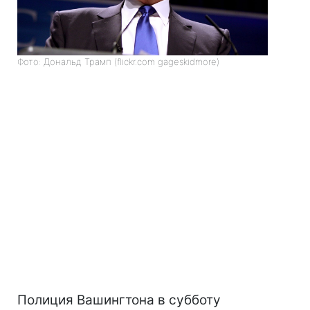
Фото: Дональд Трамп (flickr.com gageskidmore)
Полиция Вашингтона в субботу