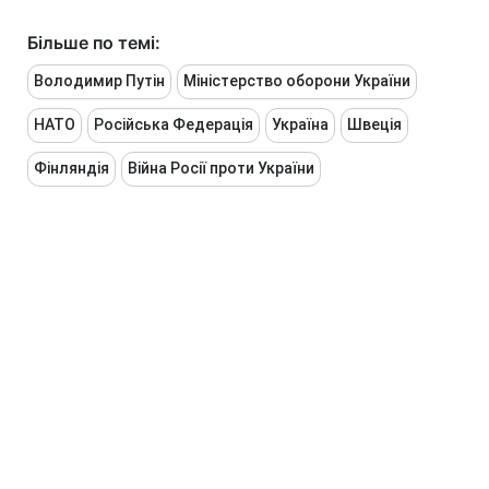
Більше по темі:
Володимир Путін
Міністерство оборони України
НАТО
Російська Федерація
Україна
Швеція
Фінляндія
Війна Росії проти України