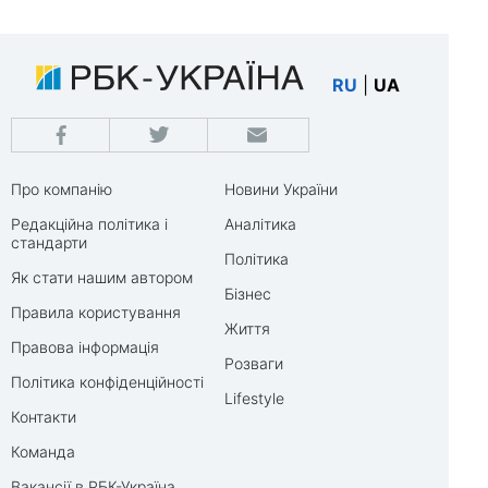
RU
|
UA
Про компанію
Новини України
Редакційна політика і
Аналітика
стандарти
Політика
Як стати нашим автором
Бізнес
Правила користування
Життя
Правова інформація
Розваги
Політика конфіденційності
Lifestyle
Контакти
Команда
Вакансії в РБК-Україна