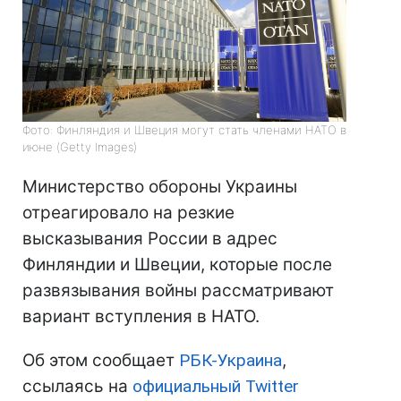
Фото: Финляндия и Швеция могут стать членами НАТО в
июне (Getty Images)
Министерство обороны Украины
отреагировало на резкие
высказывания России в адрес
Финляндии и Швеции, которые после
развязывания войны рассматривают
вариант вступления в НАТО.
Об этом сообщает
РБК-Украина
,
ссылаясь на
официальный Twitter