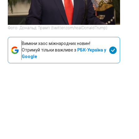
Фото: Дональд Трамп (twitter.com/realDonaldTrump)
Вимкни хаос міжнародних новин!
Отримуй тільки важливе з
РБК-Україна у
Google