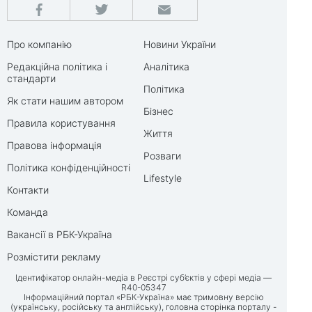
Про компанію
Новини України
Редакційна політика і
Аналітика
стандарти
Політика
Як стати нашим автором
Бізнес
Правила користування
Життя
Правова інформація
Розваги
Політика конфіденційності
Lifestyle
Контакти
Команда
Вакансії в РБК-Україна
Розмістити рекламу
Ідентифікатор онлайн-медіа в Реєстрі суб’єктів у сфері медіа —
R40-05347
Інформаційний портал «РБК-Україна» має тримовну версію
(українську, російську та англійську), головна сторінка порталу -