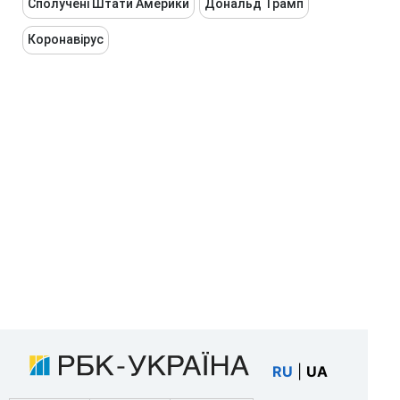
Сполучені Штати Америки
Дональд Трамп
Коронавірус
RU
|
UA