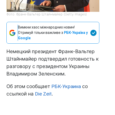
Фото: Франк-Вальтер Штайнмайер (Getty Images)
Вимкни хаос міжнародних новин!
Отримуй тільки важливе з
РБК-Україна у
Google
Немецкий президент Франк-Вальтер
Штайнмайер подтвердил готовность к
разговору с президентом Украины
Владимиром Зеленским.
Об этом сообщает
РБК-Украина
со
ссылкой на
Die Zeit
.