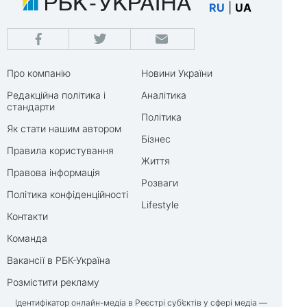
RU
|
UA
Про компанію
Новини України
Редакційна політика і
Аналітика
стандарти
Політика
Як стати нашим автором
Бізнес
Правила користування
Життя
Правова інформація
Розваги
Політика конфіденційності
Lifestyle
Контакти
Команда
Вакансії в РБК-Україна
Розмістити рекламу
Ідентифікатор онлайн-медіа в Реєстрі суб’єктів у сфері медіа —