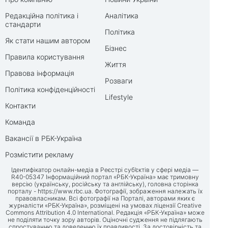
Редакційна політика і
Аналітика
стандарти
Політика
Як стати нашим автором
Бізнес
Правила користування
Життя
Правова інформація
Розваги
Політика конфіденційності
Lifestyle
Контакти
Команда
Вакансії в РБК-Україна
Розмістити рекламу
Ідентифікатор онлайн-медіа в Реєстрі суб’єктів у сфері медіа —
R40-05347 Інформаційний портал «РБК-Україна» має тримовну
версію (українську, російську та англійську), головна сторінка
порталу -
https://www.rbc.ua
. Фотографії, зображення належать їх
правовласникам. Всі фотографії на Порталі, авторами яких є
журналісти «РБК-Україна», розміщені на умовах ліцензії Creative
Commons Attribution 4.0 International. Редакція «РБК-Україна» може
не поділяти точку зору авторів. Оціночні судження не підлягають
спростуванню та доведенню їх правдивості. За достовірність та