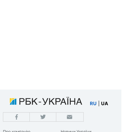
RU
|
UA
Про компанію
Новини України