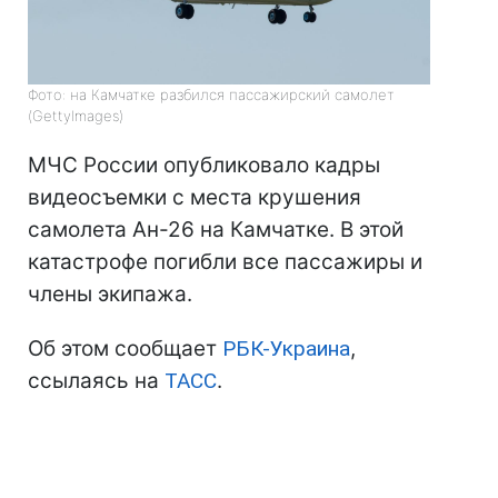
Фото: на Камчатке разбился пассажирский самолет
(GettyImages)
МЧС России опубликовало кадры
видеосъемки с места крушения
самолета Ан-26 на Камчатке. В этой
катастрофе погибли все пассажиры и
члены экипажа.
Об этом сообщает
РБК-Украина
,
ссылаясь на
ТАСС
.