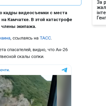
За р
жал
інт
о кадры видеосъемки с места
Ген
 на Камчатке. В этой катастрофе
 члены экипажа.
раина
, ссылаясь на
ТАСС
.
та спасателей, видно, что Ан-26
твесной скалы сопки.