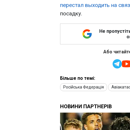
перестал выходить на свя
посадку.
Не пропустіт
о
Або читайте
Більше по темі:
Російська Федерація
Авіаката