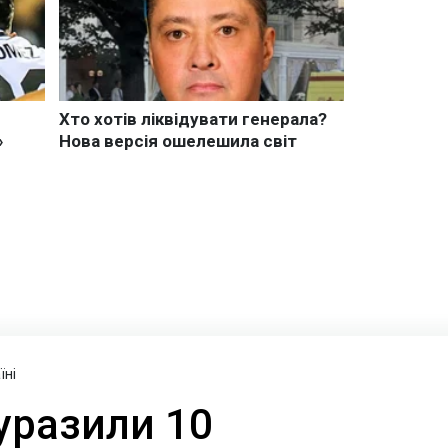
їні
уразили 10