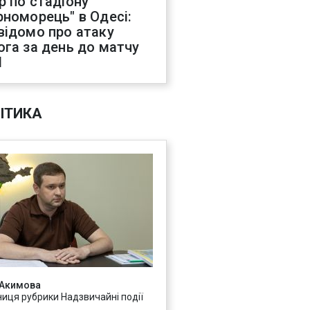
р по стадіону
рноморець" в Одесі:
відомо про атаку
ога за день до матчу
Л
ІТИКА
 Акимова
ниця рубрики Надзвичайні події