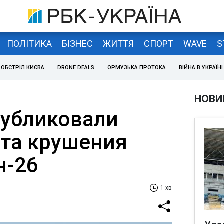
ПОЛІТИКА
БІЗНЕС
ЖИТТЯ
СПОРТ
WAVE
S
ОБСТРІЛ КИЄВА
DRONE DEALS
ОРМУЗЬКА ПРОТОКА
ВІЙНА В УКРАЇНІ
НОВИ
публиковали
ста крушения
н-26
1 хв