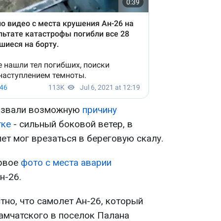
назвали возможную
причину
тке
- сильный боковой ветер, в
ет мог врезаться в береговую скалу.
ервое
фото с места аварии
н-26.
тно, что самолет Ан-26, который
амчатского в поселок Палана