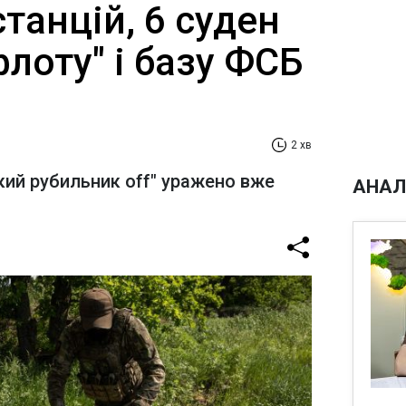
танцій, 6 суден
флоту" і базу ФСБ
2 хв
ький рубильник off" уражено вже
АНАЛ