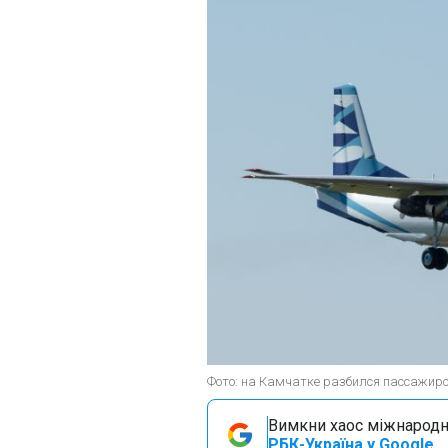
Фото: на Камчатке разбился пассажирс
Вимкни хаос міжнародн
РБК-Україна у Google