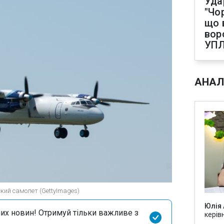
Уда
"Чо
що 
вор
УП
АНАЛ
кий самолет (GettyImages)
Юлія
их новин! Отримуй тільки важливе з
керів