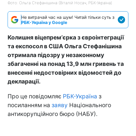
Фото: Ольга Стефанішина (Віталій Носач, РБК-Україна)
Не витрачай час на шум! Читай тільки суть з
РБК-Україна у Google
Колишня віцепремʼєрка з євроінтеграції
та експосол в США Ольга Стефанішина
отримала підозру у незаконному
збагаченні на понад 13,9 млн гривень та
внесенні недостовірних відомостей до
декларації.
Про це повідомляє
РБК-Україна
з
посиланням на
заяву
Національного
антикорупційного бюро (НАБУ).