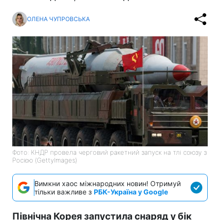
ОЛЕНА ЧУПРОВСЬКА
Фото: КНДР провела черговий ракетний запуск на тлі союзу з
Росією (GettyImages)
Вимкни хаос міжнародних новин! Отримуй
тільки важливе з
РБК-Україна у Google
Північна Корея запустила снаряд у бік