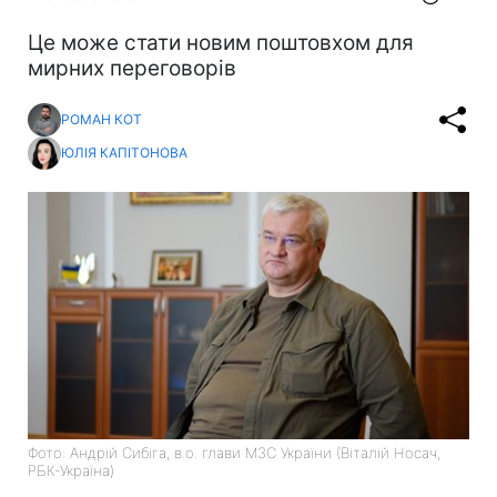
Це може стати новим поштовхом для
мирних переговорів
РОМАН КОТ
ЮЛІЯ КАПІТОНОВА
Фото: Андрій Сибіга, в.о. глави МЗС України (Віталій Носач,
РБК-Україна)