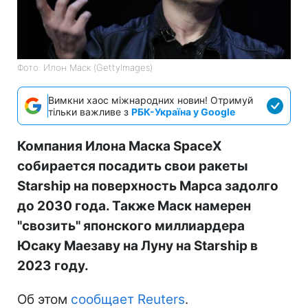
Фото: Илон Маск (GettyImages)
Вимкни хаос міжнародних новин! Отримуй
тільки важливе з
РБК-Україна у Google
Компания Илона Маска SpaceX
собирается посадить свои ракеты
Starship на поверхность Марса задолго
до 2030 года. Также Маск намерен
"свозить" японского миллиардера
Юсаку Маезаву на Луну на Starship в
2023 году.
Об этом
сообщает Reuters
.