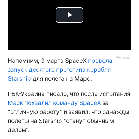
Play
Video
Напомним, 3 марта SpaceX
провела
запуск десятого прототипа корабля
Starship
для полета на Марс.
РБК-Украина писало, что после испытания
Маск похвалил команду SpaceX
за
"отличную работу" и заявил, что однажды
полеты на Starship "станут обычным
делом".