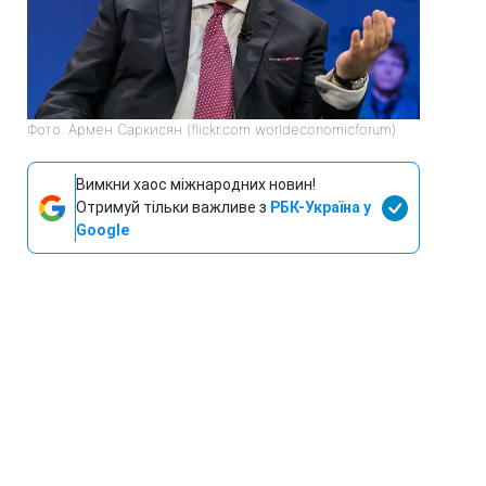
Фото: Армен Саркисян (flickr.com worldeconomicforum)
Вимкни хаос міжнародних новин!
Отримуй тільки важливе з
РБК-Україна у
Google