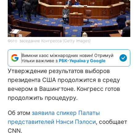
Фото: заседание Конгресса (Getty Images)
Вимкни хаос міжнародних новин! Отримуй
тільки важливе з
РБК-Україна у Google
Утверждение результатов выборов
президента США продолжится в среду
вечером в Вашингтоне. Конгресс готов
продолжить процедуру.
Об этом
заявила спикер Палаты
представителей Нэнси Пэлоси
, сообщает
CNN.