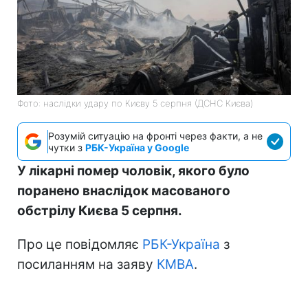
Фото: наслідки удару по Києву 5 серпня (ДСНС Києва)
Розумій ситуацію на фронті через факти, а не
чутки з
РБК-Україна у Google
У лікарні помер чоловік, якого було
поранено внаслідок масованого
обстрілу Києва 5 серпня.
Про це повідомляє
РБК-Україна
з
посиланням на заяву
КМВА
.