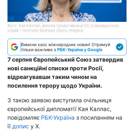
Фото: Кая Каллас, висока представниця ЄС із закордонних
справ і політики безпеки (Getty Images)
Вимкни хаос міжнародних новин! Отримуй
тільки важливе з
РБК-Україна у Google
7 серпня Європейський Союз затвердив
нові санкційні списки проти Росії,
відреагувавши таким чином на
посилення терору щодо України.
З такою заявою виступила очільниця
європейської дипломатії Кая Каллас,
повідомляє
РБК-Україна
з посиланням на
її
допис
у Х.