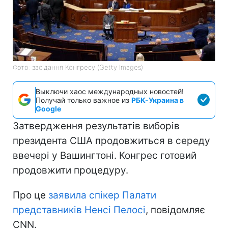
Фото: засідання Конгресу (Getty Images)
Выключи хаос международных новостей!
Получай только важное из
РБК-Украина в
Google
Затвердження результатів виборів
президента США продовжиться в середу
ввечері у Вашингтоні. Конгрес готовий
продовжити процедуру.
Про це
заявила спікер Палати
представників Ненсі Пелосі
, повідомляє
CNN.