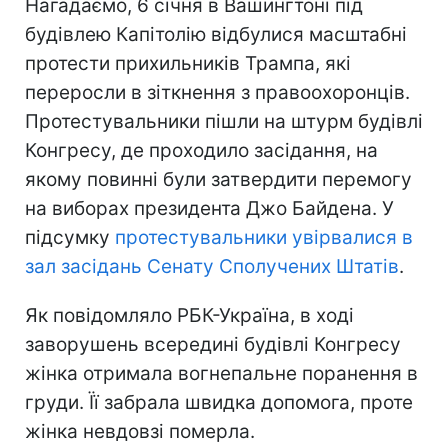
Нагадаємо, 6 січня в Вашингтоні під
будівлею Капітолію відбулися масштабні
протести прихильників Трампа, які
переросли в зіткнення з правоохоронців.
Протестувальники пішли на штурм будівлі
Конгресу, де проходило засідання, на
якому повинні були затвердити перемогу
на виборах президента Джо Байдена. У
підсумку
протестувальники увірвалися в
зал засідань Сенату Сполучених Штатів
.
Як повідомляло РБК-Україна, в ході
заворушень всередині будівлі Конгресу
жінка отримала вогнепальне поранення в
груди. Її забрала швидка допомога, проте
жінка невдовзі померла.