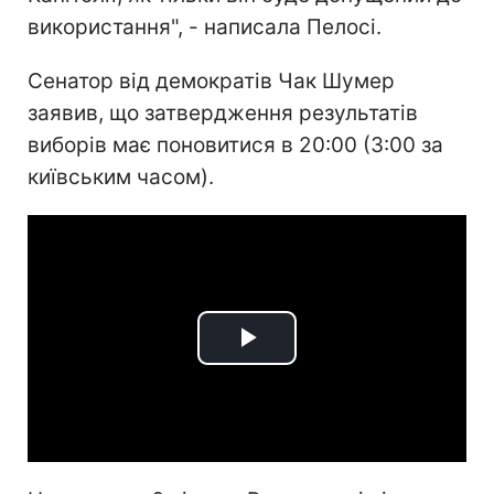
використання", - написала Пелосі.
Сенатор від демократів Чак Шумер
заявив, що затвердження результатів
виборів має поновитися в 20:00 (3:00 за
київським часом).
Play
Video