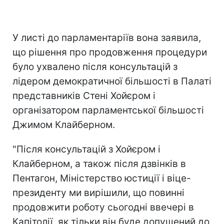
У листі до парламентаріїв вона заявила,
що рішення про продовження процедури
було ухвалено після консультацій з
лідером демократичної більшості в Палаті
представників Стені Хойєром і
організатором парламентської більшості
Джимом Клайберном.
"Після консультацій з Хойєром і
Клайберном, а також після дзвінків в
Пентагон, Міністерство юстиції і віце-
президенту ми вирішили, що повинні
продовжити роботу сьогодні ввечері в
Капітолії, як тільки він буде допущений до