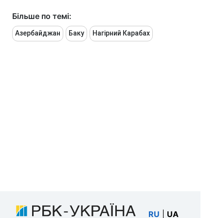
Більше по темі:
Азербайджан
Баку
Нагірний Карабах
RU
|
UA