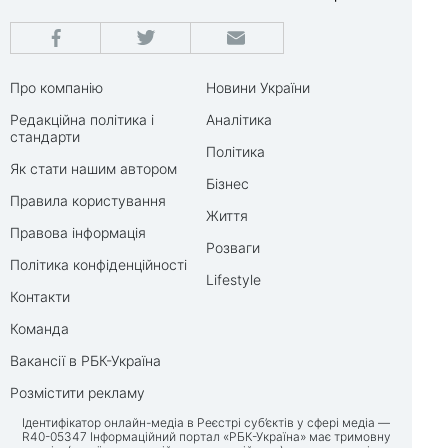
Про компанію
Новини України
Редакційна політика і
Аналітика
стандарти
Політика
Як стати нашим автором
Бізнес
Правила користування
Життя
Правова інформація
Розваги
Політика конфіденційності
Lifestyle
Контакти
Команда
Вакансії в РБК-Україна
Розмістити рекламу
Ідентифікатор онлайн-медіа в Реєстрі суб’єктів у сфері медіа —
R40-05347 Інформаційний портал «РБК-Україна» має тримовну