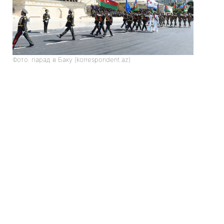
Фото: парад в Баку (korrespondent.az)