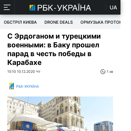
UA
ОБСТРІЛ КИЄВА
DRONE DEALS
ОРМУЗЬКА ПРОТОКА
С Эрдоганом и турецкими
военными: в Баку прошел
парад в честь победы в
Карабахе
15:10 10.12.2020 Чт
1 хв
РБК-УКРАЇНА