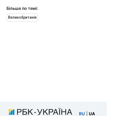
Більше по темі:
Великобританія
RU
|
UA