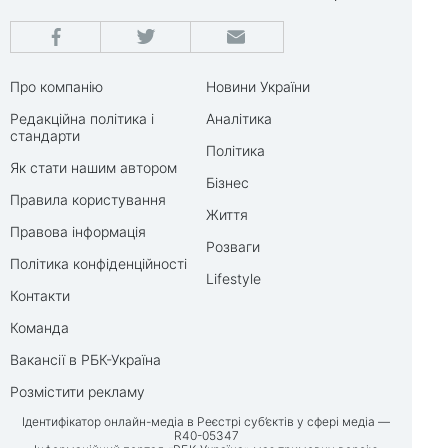
Про компанію
Новини України
Редакційна політика і
Аналітика
стандарти
Політика
Як стати нашим автором
Бізнес
Правила користування
Життя
Правова інформація
Розваги
Політика конфіденційності
Lifestyle
Контакти
Команда
Вакансії в РБК-Україна
Розмістити рекламу
Ідентифікатор онлайн-медіа в Реєстрі суб’єктів у сфері медіа —
R40-05347