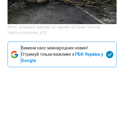
Фото: упавшее дерево во время шторма "Белла"
(twitter.com/alan_s01)
Вимкни хаос міжнародних новин!
Отримуй тільки важливе з
РБК-Україна у
Google