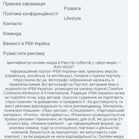
Правова інформація
Розваги
Політика конфіденційності
Lifestyle
Контакти
Команда
Вакансії в РБК-Україна
Розмістити рекламу
Ідентифікатор онлайн-медіа в Реєстрі суб’єктів у сфері медіа —
R40-05347
Інформаційний портал «РБК-Україна» має тримовну версію
(українську, російську та англійську), головна сторінка порталу -
https://www.rbc.ua
. Фотографії, зображення належать їх
правовласникам. Всі фотографії на Порталі, авторами яких є
журналісти «РБК-Україна», розміщені на умовах ліцензії Creative
Commons Attribution 4.0 International. Редакція «РБК-Україна» може
не поділяти точку зору авторів. Оціночні судження не підлягають
спростуванню та доведенню їх правдивості. За достовірність та
зміст реклами відповідальність несе рекламодавець. Матеріали,
позначені плашкою: «Прес-релізи», «Спецпроект», «Партнерський
матеріал», «Promo», «Благодійність», «Резонанс» розміщуються на
правах реклами і призначені, як правило, для осіб, які досягли 21-
річного віку. «Новини компанії» - це інформаційний формат, що
охоплює новини, події та оголошення, пов'язані з діяльністю
компаній, базуються на пресрелізах, які випускають самі
компанії, і за які редакція не несе відповідальність. Онлайн-медіа