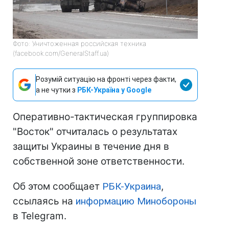
Фото: Уничтоженная российская техника
(facebook.com/GeneralStaff.ua)
Розумій ситуацію на фронті через факти,
а не чутки з
РБК-Україна у Google
Оперативно-тактическая группировка
"Восток" отчиталась о результатах
защиты Украины в течение дня в
собственной зоне ответственности.
Об этом сообщает
РБК-Украина
,
ссылаясь на
информацию Минобороны
в Telegram.