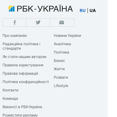
RU
|
UA
Про компанію
Новини України
Редакційна політика і
Аналітика
стандарти
Політика
Як стати нашим автором
Бізнес
Правила користування
Життя
Правова інформація
Розваги
Політика конфіденційності
Lifestyle
Контакти
Команда
Вакансії в РБК-Україна
Розмістити рекламу