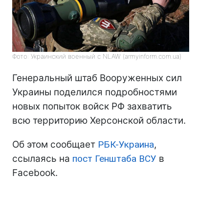
Фото: Украинский военный c NLAW (armyinform.com.ua)
Генеральный штаб Вооруженных сил
Украины поделился подробностями
новых попыток войск РФ захватить
всю территорию Херсонской области.
Об этом сообщает
РБК-Украина
,
ссылаясь на
пост Генштаба ВСУ
в
Facebook.